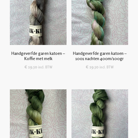
Handgeverfde garen katoen –
Handgeverfde garen katoen –
Koffie met melk
1001 nachten 400m/100gr
€
19,50
€
19,50
incl. BTW
incl. BTW