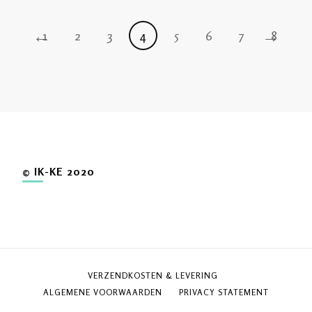
←
→
1
2
3
4
5
6
7
8
© IK-KE 2020
VERZENDKOSTEN & LEVERING
ALGEMENE VOORWAARDEN
PRIVACY STATEMENT