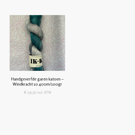
Handgeverfde garen katoen –
Windkracht 10 400m/100gr
€
19,50
incl. BTW