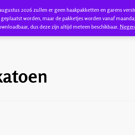
 augustus 2026 zullen er geen haakpakketten en garens vers
HAKEN
HANDGEVERFDE GAREN
BLOG
C
 geplaatst worden, maar de pakketjes worden vanaf maandag
ownloadbaar, dus deze zijn altijd meteen beschikbaar.
Neger
kkenwol
katoen