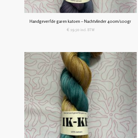
Handgeverfde garen katoen – Nachtvlinder 400m/100gr
€
19,50
incl. BTW