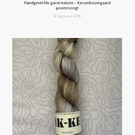
Handgeverfde garen katoen – Kersenboomgaard
400m/100gr
€
19,50
incl. BTW