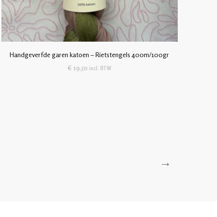
Handgeverfde garen katoen – Rietstengels 400m/100gr
€
19,50
incl. BTW
→