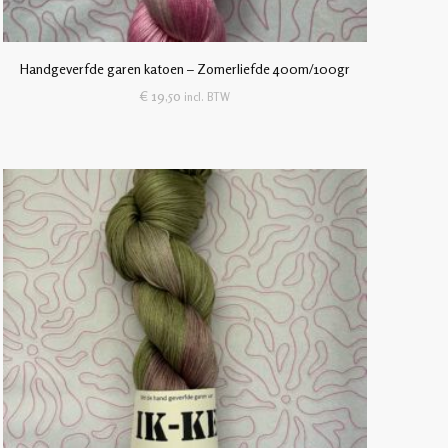
Handgeverfde garen katoen – Zomerliefde 400m/100gr
€
19,50
incl. BTW