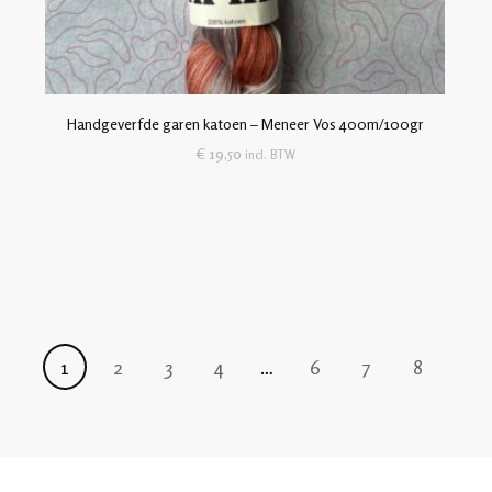
Handgeverfde garen katoen – Meneer Vos 400m/100gr
€
19,50
incl. BTW
1
2
3
4
…
6
7
8