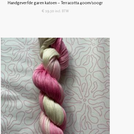
Handgeverfde garen katoen – Terracotta 400m/100gr
€
19,50
incl. BTW