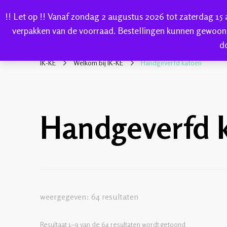
!! Let op !! Vanaf zondag 2 augustus 2026 tot zaterdag 15
HOME
verpakken van de voorraad. Bestellingen kunnen gewoon
d
IK-KE
webshop voor handgeverfde garen 100% katoen en so
IK-KE
Welkom bij IK-KE
Handgeverfd katoen
Handgeverfd 
weergegeven: 64 resultaten
Resultaat 1–9 van de 64 resultaten wordt getoond