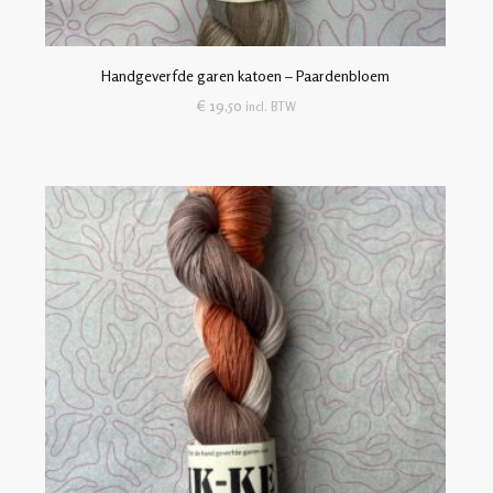
Handgeverfde garen katoen – Paardenbloem
€
19,50
incl. BTW