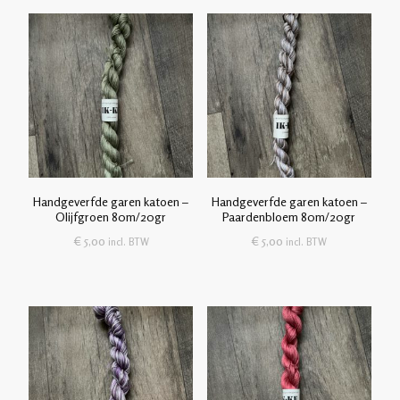
Handgeverfde garen katoen –
Handgeverfde garen katoen –
Olijfgroen 80m/20gr
Paardenbloem 80m/20gr
€
5,00
€
5,00
incl. BTW
incl. BTW