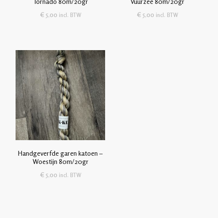
Tornado 80m/20gr
Vuurzee 80m/20gr
€
5,00
€
5,00
incl. BTW
incl. BTW
Handgeverfde garen katoen –
Woestijn 80m/20gr
€
5,00
incl. BTW