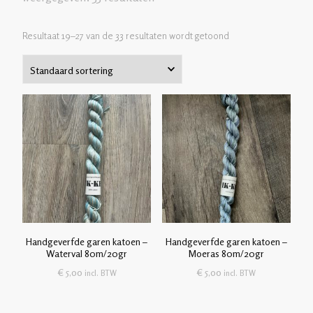
Resultaat 19–27 van de 33 resultaten wordt getoond
Handgeverfde garen katoen –
Handgeverfde garen katoen –
Waterval 80m/20gr
Moeras 80m/20gr
€
5,00
€
5,00
incl. BTW
incl. BTW