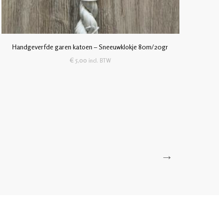
Handgeverfde garen katoen – Sneeuwklokje 80m/20gr
€
5,00
incl. BTW
→