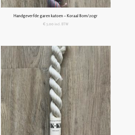
Handgeverfde garen katoen – Koraal 80m/20gr
€
5,00
incl. BTW