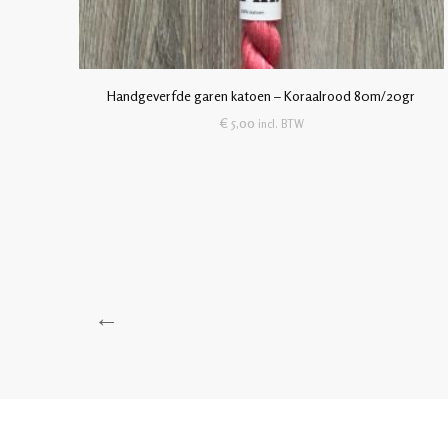
Handgeverfde garen katoen – Koraalrood 80m/20gr
€
5,00
incl. BTW
←