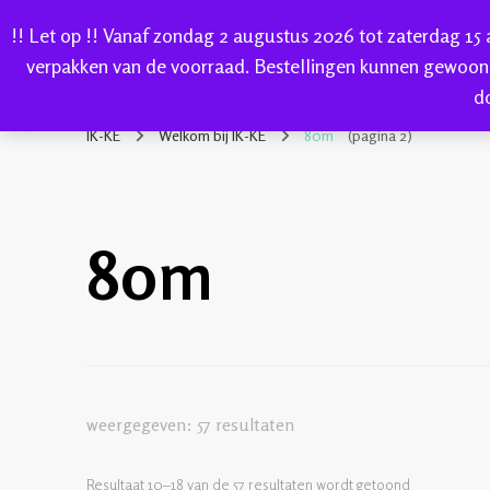
!! Let op !! Vanaf zondag 2 augustus 2026 tot zaterdag 15
HOME
verpakken van de voorraad. Bestellingen kunnen gewoon
d
IK-KE
webshop voor handgeverfde garen 100% katoen en so
IK-KE
Welkom bij IK-KE
80m
(pagina 2)
80m
weergegeven: 57 resultaten
Resultaat 10–18 van de 57 resultaten wordt getoond