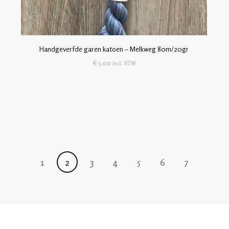
Handgeverfde garen katoen – Melkweg 80m/20gr
€
5,00
incl. BTW
1
2
3
4
5
6
7