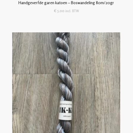
Handgeverfde garen katoen – Boswandeling 80m/20gr
€
5,00
incl. BTW