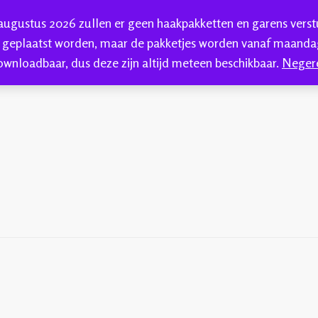
 augustus 2026 zullen er geen haakpakketten en garens vers
HAKEN
HANDGEVERFDE GAREN
BLOG
C
 geplaatst worden, maar de pakketjes worden vanaf maandag
ownloadbaar, dus deze zijn altijd meteen beschikbaar.
Neger
kkenwol