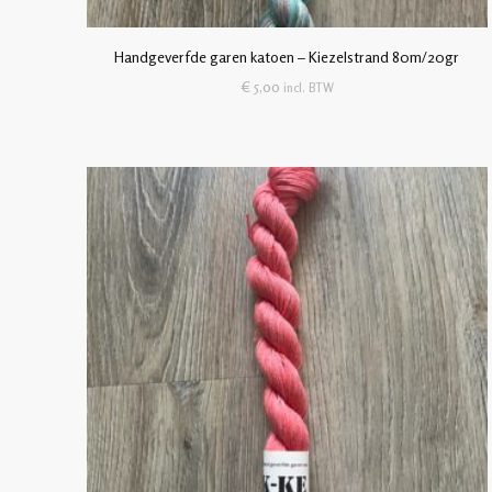
Handgeverfde garen katoen – Kiezelstrand 80m/20gr
€
5,00
incl. BTW