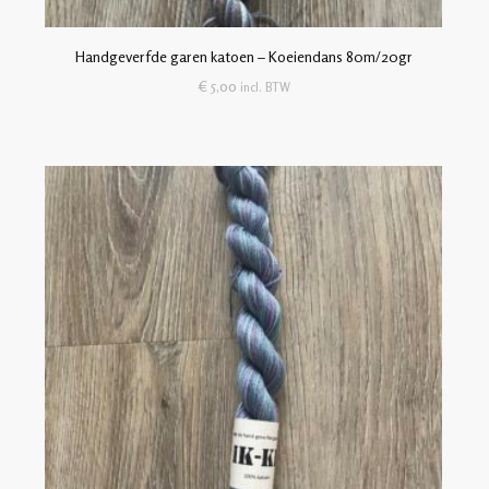
Handgeverfde garen katoen – Koeiendans 80m/20gr
€
5,00
incl. BTW