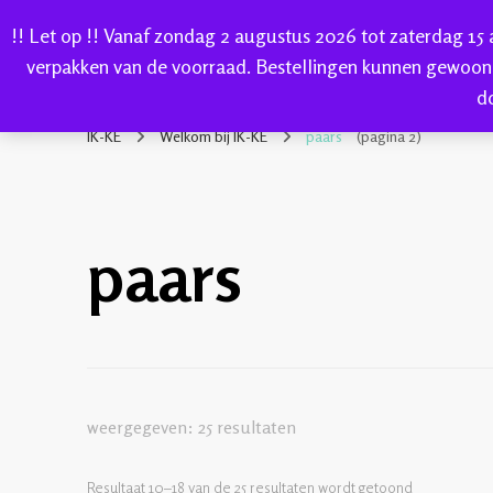
!! Let op !! Vanaf zondag 2 augustus 2026 tot zaterdag 15
HOME
verpakken van de voorraad. Bestellingen kunnen gewoon
d
IK-KE
webshop voor handgeverfde garen 100% katoen en so
IK-KE
Welkom bij IK-KE
paars
(pagina 2)
paars
weergegeven: 25 resultaten
Resultaat 10–18 van de 25 resultaten wordt getoond