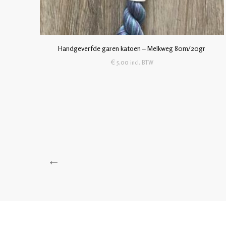
Handgeverfde garen katoen – Melkweg 80m/20gr
€
5,00
incl. BTW
←