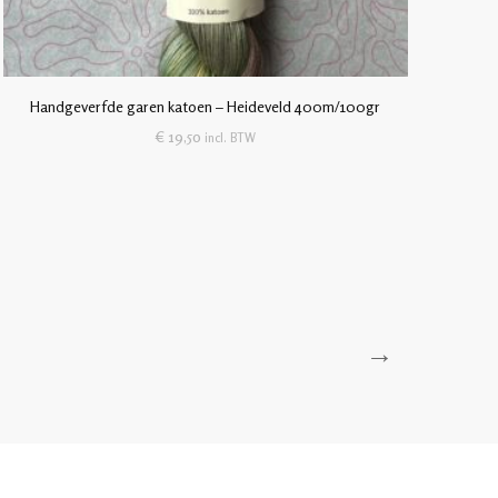
Handgeverfde garen katoen – Heideveld 400m/100gr
€
19,50
incl. BTW
→