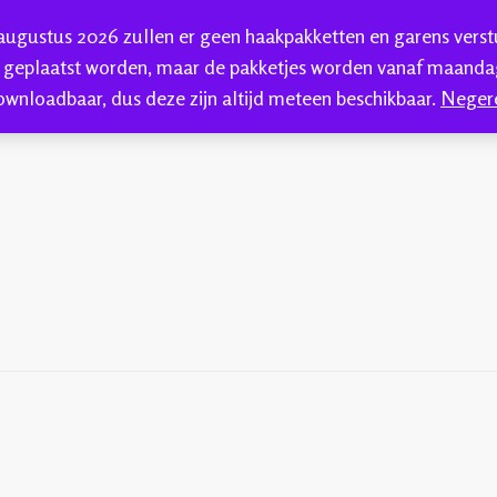
 augustus 2026 zullen er geen haakpakketten en garens vers
HAKEN
HANDGEVERFDE GAREN
BLOG
C
 geplaatst worden, maar de pakketjes worden vanaf maandag
ownloadbaar, dus deze zijn altijd meteen beschikbaar.
Neger
kkenwol