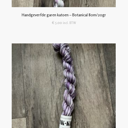
Handgeverfde garen katoen – Botanical 80m/20gr
€
5,00
incl. BTW