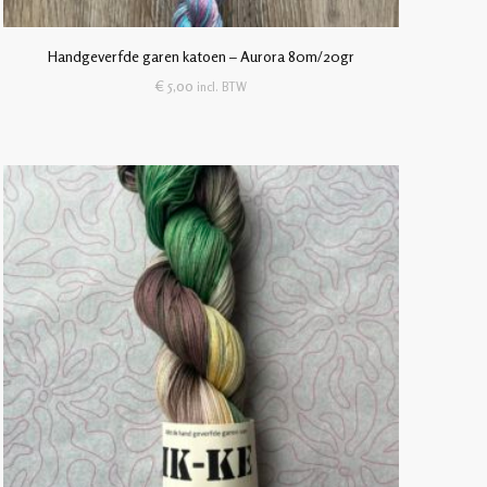
Handgeverfde garen katoen – Aurora 80m/20gr
€
5,00
incl. BTW