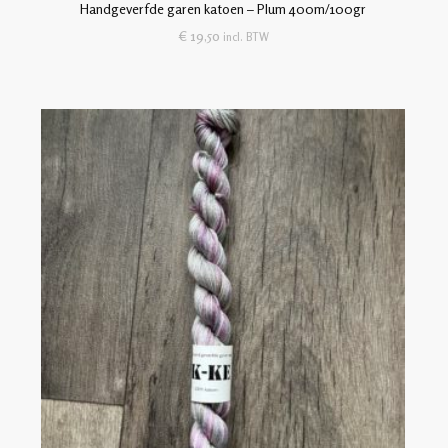
Handgeverfde garen katoen – Plum 400m/100gr
€
19,50
incl. BTW