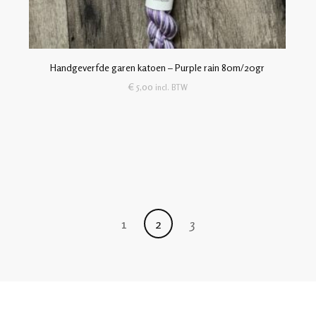
Handgeverfde garen katoen – Purple rain 80m/20gr
€
5,00
incl. BTW
1
2
3