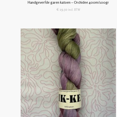
Handgeverfde garen katoen – Orchidee 400m/100gr
€
19,50
incl. BTW