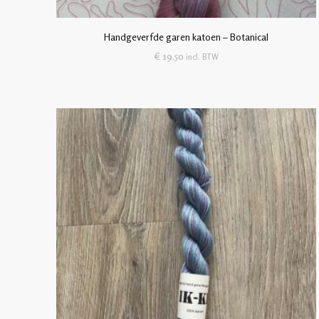
Handgeverfde garen katoen – Botanical
€
19,50
incl. BTW