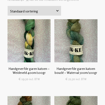
Handgeverfde garen katoen –
Handgeverfde garen katoen
Weideveld 400m/100gr
bouclé – Waterval 500m/100gr
€
19,50
€
21,50
incl. BTW
incl. BTW