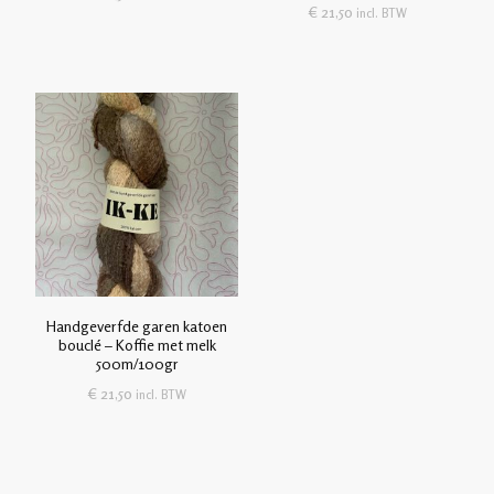
€
21,50
incl. BTW
Handgeverfde garen katoen
bouclé – Koffie met melk
500m/100gr
€
21,50
incl. BTW