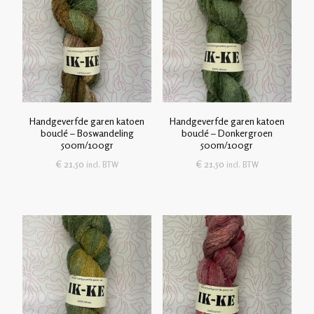
Handgeverfde garen katoen
Handgeverfde garen katoen
bouclé – Boswandeling
bouclé – Donkergroen
500m/100gr
500m/100gr
€
21,50
€
21,50
incl. BTW
incl. BTW