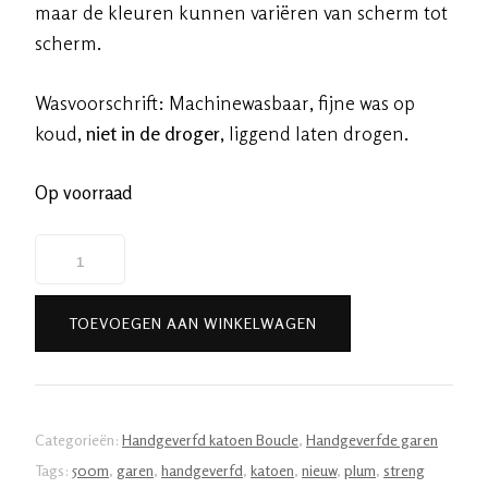
maar de kleuren kunnen variëren van scherm tot
scherm.
Wasvoorschrift: Machinewasbaar, fijne was op
koud,
niet in de droger
, liggend laten drogen.
Op voorraad
Handgeverfde
garen
katoen
TOEVOEGEN AAN WINKELWAGEN
bouclé
-
Plum
500m/100gr
Categorieën:
Handgeverfd katoen Boucle
,
Handgeverfde garen
aantal
Tags:
500m
,
garen
,
handgeverfd
,
katoen
,
nieuw
,
plum
,
streng