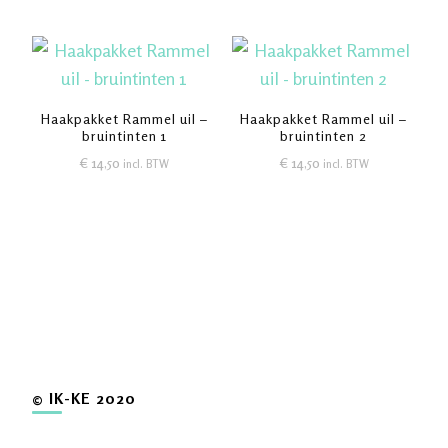
Haakpakket Rammel uil –
Haakpakket Rammel uil –
bruintinten 1
bruintinten 2
€
14,50
€
14,50
incl. BTW
incl. BTW
© IK-KE 2020