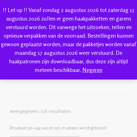
!! Let op !! Vanaf zondag 2 augustus 2026 tot zaterdag 15
augustus 2026 zullen er geen haakpakketten en garens
verstuurd worden. Dit vanwege het uitzoeken, tellen en
IK-KE
opnieuw verpakken van de voorraad. Bestellingen kunnen
webshop voor handgeverfde garen 100% katoen en
gewoon geplaatst worden, maar de pakketjes worden vanaf
IK-KE
Welkom bij IK-KE
katoen
(pagina 16)
sokkenwol
maandag 17 augustus 2026 weer verstuurd. De
haakpatronen zijn downloadbaar, dus deze zijn altijd
katoen
meteen beschikbaar.
Negeren
weergegeven: 156 resultaten
Resultaat 136–144 van de 156 resultaten wordt getoond