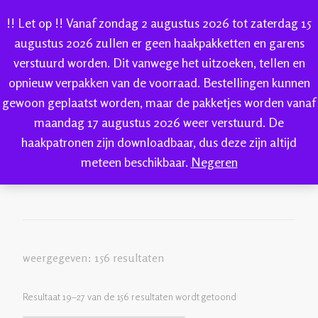
!! Let op !! Vanaf zondag 2 augustus 2026 tot zaterdag 15
augustus 2026 zullen er geen haakpakketten en garens
verstuurd worden. Dit vanwege het uitzoeken, tellen en
IK-KE
opnieuw verpakken van de voorraad. Bestellingen kunnen
webshop voor handgeverfde garen 100% katoen en
gewoon geplaatst worden, maar de pakketjes worden vanaf
IK-KE
Welkom bij IK-KE
katoen
(pagina 3)
sokkenwol
maandag 17 augustus 2026 weer verstuurd. De
haakpatronen zijn downloadbaar, dus deze zijn altijd
katoen
meteen beschikbaar.
Negeren
weergegeven: 156 resultaten
Resultaat 19–27 van de 156 resultaten wordt getoond