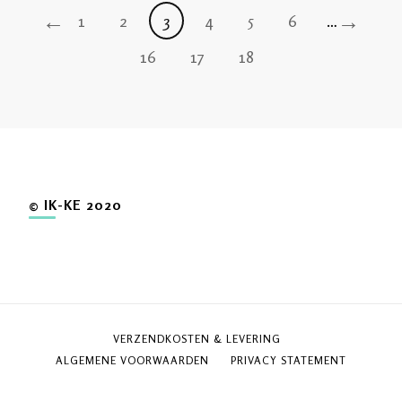
←
→
1
2
3
4
5
6
…
16
17
18
© IK-KE 2020
VERZENDKOSTEN & LEVERING
ALGEMENE VOORWAARDEN
PRIVACY STATEMENT