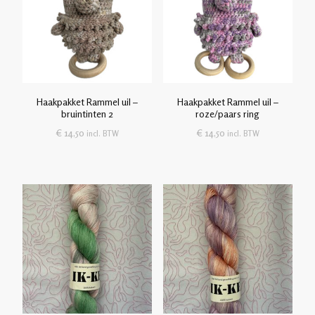
Haakpakket Rammel uil –
Haakpakket Rammel uil –
bruintinten 2
roze/paars ring
€
14,50
€
14,50
incl. BTW
incl. BTW