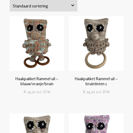
Haakpakket Rammel uil –
Haakpakket Rammel uil –
blauw/oranje/bruin
bruintinten 1
€
14,50
€
14,50
incl. BTW
incl. BTW