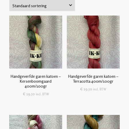
Handgeverfde garen katoen –
Handgeverfde garen katoen –
Kersenboomgaard
Terracotta 400m/100gr
400m/100gr
€
19,50
incl. BTW
€
19,50
incl. BTW