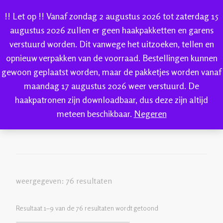
!! Let op !! Vanaf zondag 2 augustus 2026 tot zaterdag 15
augustus 2026 zullen er geen haakpakketten en garens
verstuurd worden. Dit vanwege het uitzoeken, tellen en
IK-KE
opnieuw verpakken van de voorraad. Bestellingen kunnen
webshop voor handgeverfde garen 100% katoen en
gewoon geplaatst worden, maar de pakketjes worden vanaf
IK-KE
Welkom bij IK-KE
nieuw
sokkenwol
maandag 17 augustus 2026 weer verstuurd. De
haakpatronen zijn downloadbaar, dus deze zijn altijd
nieuw
meteen beschikbaar.
Negeren
weergegeven: 76 resultaten
Resultaat 1–9 van de 76 resultaten wordt getoond