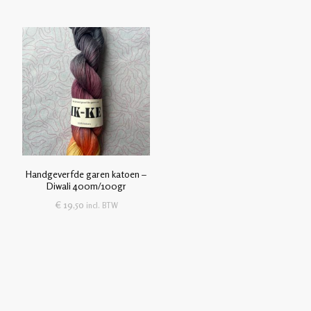
Handgeverfde garen katoen –
Diwali 400m/100gr
€
19,50
incl. BTW