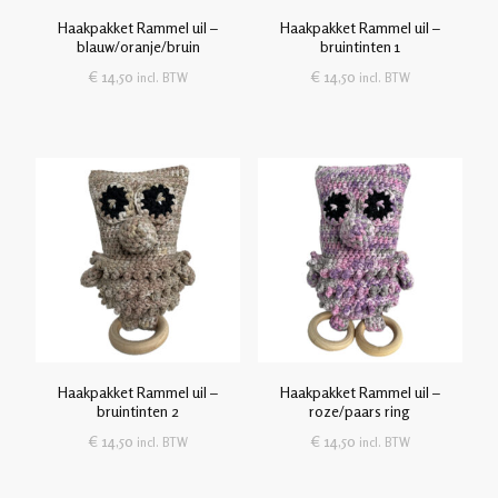
Haakpakket Rammel uil –
Haakpakket Rammel uil –
blauw/oranje/bruin
bruintinten 1
€
14,50
€
14,50
incl. BTW
incl. BTW
Haakpakket Rammel uil –
Haakpakket Rammel uil –
bruintinten 2
roze/paars ring
€
14,50
€
14,50
incl. BTW
incl. BTW