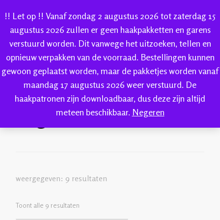
!! Let op !! Vanaf zondag 2 augustus 2026 tot zaterdag 15
augustus 2026 zullen er geen haakpakketten en garens
verstuurd worden. Dit vanwege het uitzoeken, tellen en
IK-KE
opnieuw verpakken van de voorraad. Bestellingen kunnen
webshop voor handgeverfde garen 100% katoen en
gewoon geplaatst worden, maar de pakketjes worden vanaf
IK-KE
Welkom bij IK-KE
vogels
sokkenwol
maandag 17 augustus 2026 weer verstuurd. De
haakpatronen zijn downloadbaar, dus deze zijn altijd
vogels
meteen beschikbaar.
Negeren
weergegeven: 9 resultaten
Toont alle 9 resultaten