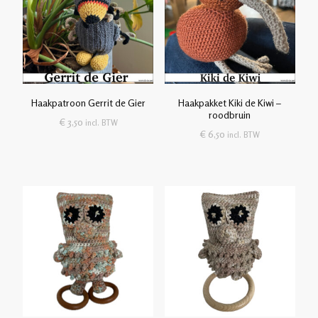
Haakpatroon Gerrit de Gier
Haakpakket Kiki de Kiwi –
roodbruin
€
3,50
incl. BTW
€
6,50
incl. BTW