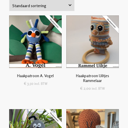
Haakpatroon A. Vogel
Haakpatroon Uiltjes
Rammelaar
€
3,50
incl. BTW
€
2,00
incl. BTW