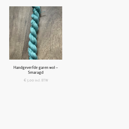
Handgeverfde garen wol –
Smaragd
€
5,00
incl. BTW