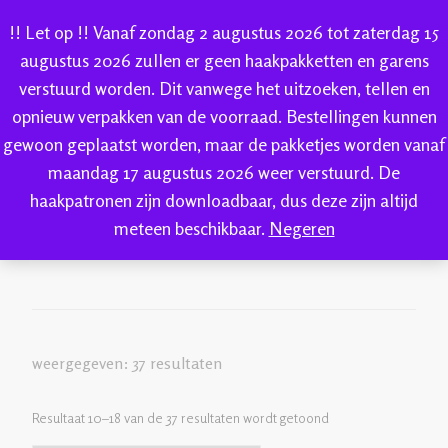
!! Let op !! Vanaf zondag 2 augustus 2026 tot zaterdag 15
augustus 2026 zullen er geen haakpakketten en garens
verstuurd worden. Dit vanwege het uitzoeken, tellen en
IK-KE
opnieuw verpakken van de voorraad. Bestellingen kunnen
webshop voor handgeverfde garen 100% katoen en
gewoon geplaatst worden, maar de pakketjes worden vanaf
IK-KE
Welkom bij IK-KE
wol
(pagina 2)
sokkenwol
maandag 17 augustus 2026 weer verstuurd. De
haakpatronen zijn downloadbaar, dus deze zijn altijd
wol
meteen beschikbaar.
Negeren
weergegeven: 37 resultaten
Resultaat 10–18 van de 37 resultaten wordt getoond