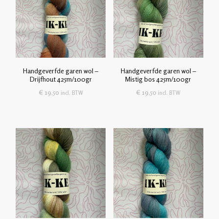
Handgeverfde garen wol –
Handgeverfde garen wol –
Drijfhout 425m/100gr
Mistig bos 425m/100gr
€
19,50
€
19,50
incl. BTW
incl. BTW