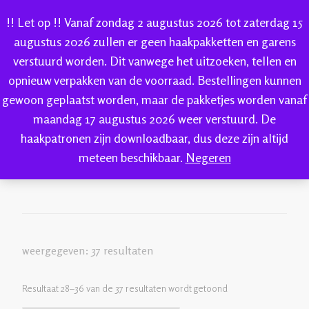
!! Let op !! Vanaf zondag 2 augustus 2026 tot zaterdag 15
augustus 2026 zullen er geen haakpakketten en garens
verstuurd worden. Dit vanwege het uitzoeken, tellen en
IK-KE
opnieuw verpakken van de voorraad. Bestellingen kunnen
webshop voor handgeverfde garen 100% katoen en
gewoon geplaatst worden, maar de pakketjes worden vanaf
IK-KE
Welkom bij IK-KE
wol
(pagina 4)
sokkenwol
maandag 17 augustus 2026 weer verstuurd. De
haakpatronen zijn downloadbaar, dus deze zijn altijd
wol
meteen beschikbaar.
Negeren
weergegeven: 37 resultaten
Resultaat 28–36 van de 37 resultaten wordt getoond