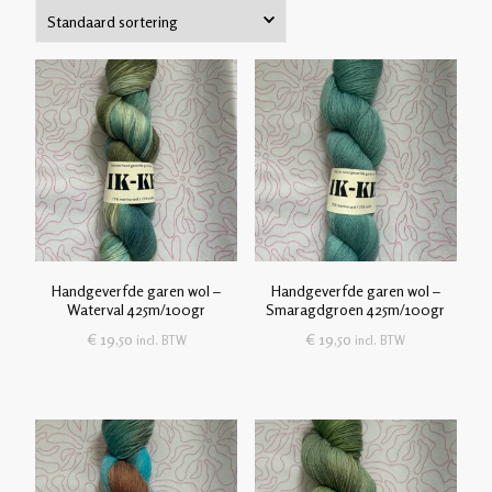
Handgeverfde garen wol –
Handgeverfde garen wol –
Waterval 425m/100gr
Smaragdgroen 425m/100gr
€
19,50
€
19,50
incl. BTW
incl. BTW