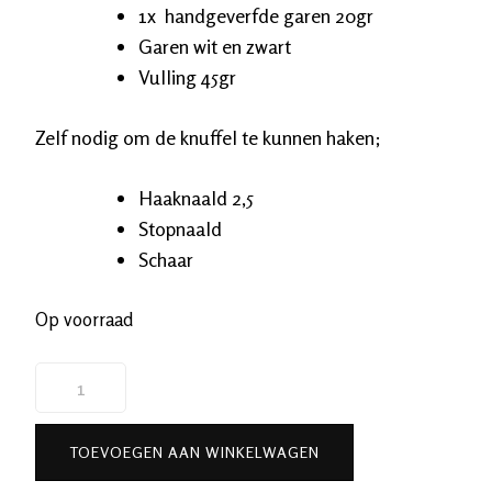
1x handgeverfde garen 20gr
Garen wit en
zwart
Vulling 45gr
Zelf nodig om de knuffel te kunnen haken;
Haaknaald 2,5
Stopnaald
Schaar
Op voorraad
Haakpakket
Spike
de
TOEVOEGEN AAN WINKELWAGEN
Puffervis