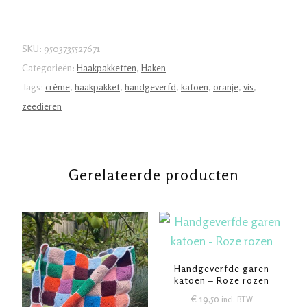
-
vuurzee
aantal
SKU:
9503735527671
Categorieën:
Haakpakketten
,
Haken
Tags:
crème
,
haakpakket
,
handgeverfd
,
katoen
,
oranje
,
vis
,
zeedieren
Gerelateerde producten
Handgeverfde garen
katoen – Roze rozen
€
19,50
incl. BTW