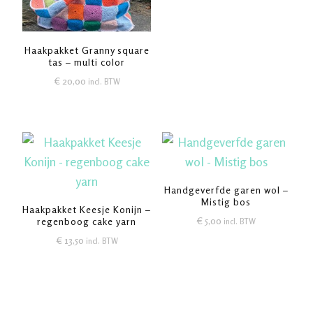
Haakpakket Granny square
tas – multi color
€
20,00
incl. BTW
Handgeverfde garen wol –
Mistig bos
Haakpakket Keesje Konijn –
€
5,00
regenboog cake yarn
incl. BTW
€
13,50
incl. BTW