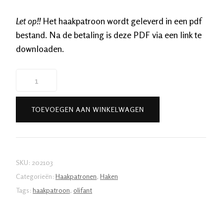
Let op!!
Het haakpatroon wordt geleverd in een pdf
bestand. Na de betaling is deze PDF via een link te
downloaden.
Haakpatroon
Olivier
de
TOEVOEGEN AAN WINKELWAGEN
Olifant
aantal
SKU:
202103
Categorieën:
Haakpatronen
,
Haken
Tags:
haakpatroon
,
olifant