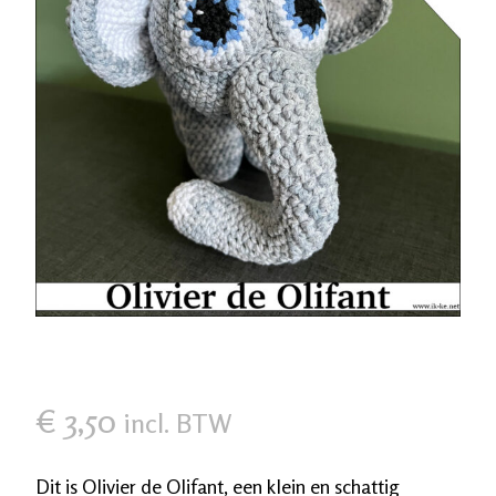
€
3,50
incl. BTW
Dit
is Olivier de Olifant
, een klein en schattig