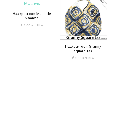
Haakpatroon Melin de
Maanvis
€
2,00
incl. BTW
Haakpatroon Granny
square tas
€
2,00
incl. BTW