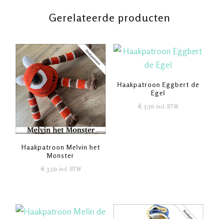
Gerelateerde producten
Haakpatroon Eggbert de
Egel
€
3,50
incl. BTW
Haakpatroon Melvin het
Monster
€
3,50
incl. BTW