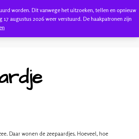
tuurd worden. Dit vanwege het uitzoeken, tellen en opnieuw
0
ONTACT
 17 augustus 2026 weer verstuurd. De haakpatronen zijn
en
ardje
e zee. Daar wonen de zeepaardjes. Hoeveel, hoe