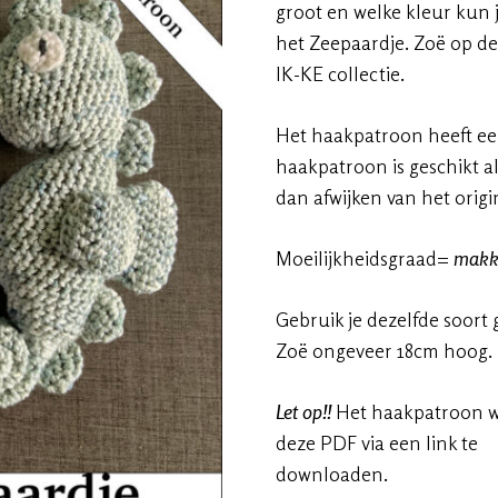
groot en welke kleur kun 
het Zeepaardje. Zoë op de
IK-KE collectie.
Het haakpatroon heeft een 
haakpatroon is geschikt a
dan afwijken van het origi
Moeilijkheidsgraad=
makke
Gebruik je dezelfde soort
Zoë ongeveer 18cm hoog.
Let op!!
Het haakpatroon wo
deze PDF via een link te
downloaden.