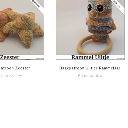
atroon Zeester
Haakpatroon Uiltjes Rammelaar
2,00
€
2,00
incl. BTW
incl. BTW