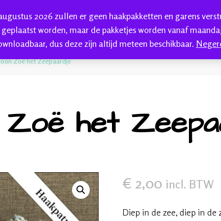
 augustus 2026 zullen er geen haakpakketten en garens vers
HAKEN
HANDGEVERFDE GAREN
BLOG
C
 geplaatst worden, maar de pakketjes worden vanaf maandag
ownloadbaar, dus deze zijn altijd meteen beschikbaar.
Neger
kkenwol
oon Zoë het Zeepaardje
 Zoë het Zeepa
€
2,00
incl. BTW
🔍
Diep in de zee, diep in d