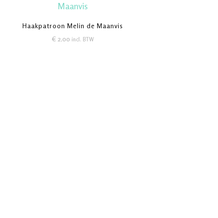
Haakpatroon Melin de Maanvis
€
2,00
incl. BTW