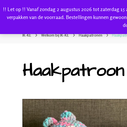
!! Let op !! Vanaf zondag 2 augustus 2026 tot zaterdag 15
HOME
verpakken van de voorraad. Bestellingen kunnen gewoon
d
IK-KE
webshop voor handgeverfde garen 100% katoen en so
IK-KE
Welkom bij IK-KE
Haakpatronen
Haakpatr
Haakpatroon