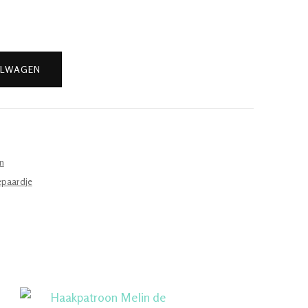
ELWAGEN
n
epaardje