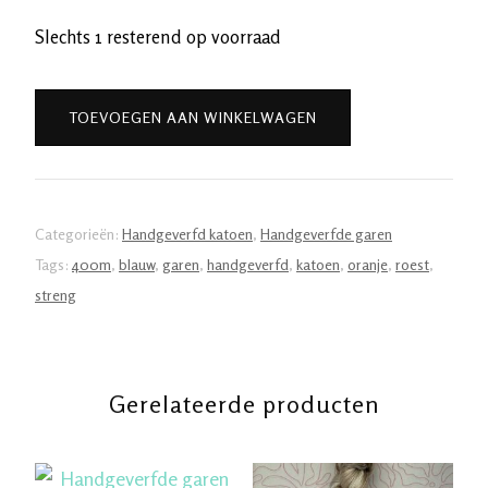
Slechts 1 resterend op voorraad
Handgeverfde
TOEVOEGEN AAN WINKELWAGEN
garen
katoen
-
Atlantis
Categorieën:
Handgeverfd katoen
,
Handgeverfde garen
400m/100gr
Tags:
400m
,
blauw
,
garen
,
handgeverfd
,
katoen
,
oranje
,
roest
,
aantal
streng
Gerelateerde producten