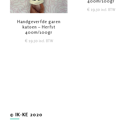
400m/100gr
€
19,50
incl. BTW
Handgeverfde garen
katoen – Herfst
400m/100gr
€
19,50
incl. BTW
© IK-KE 2020