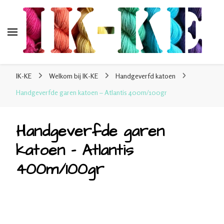
IK-KE
webshop voor handgeverfde garen 100% katoen en
IK-KE
Welkom bij IK-KE
Handgeverfd katoen
sokkenwol
Handgeverfde garen katoen – Atlantis 400m/100gr
Handgeverfde garen
katoen – Atlantis
400m/100gr