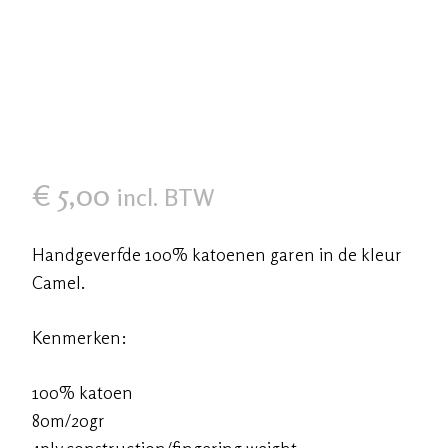
€
5,00
incl. BTW
Handgeverfde 100% katoenen garen in de kleur
Camel.
Kenmerken:
100% katoen
80m/20gr
4ply construction/fingering weight