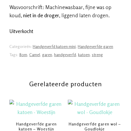
Wasvoorschrift: Machinewasbaar, fijne was op
koud,
niet in de droger
, liggend laten drogen.
Uitverkocht
Categorieën:
Handgeverfd katoen mini
,
Handgeverfde garen
Tags:
80m
,
Camel
,
garen
,
handgeverfd
,
katoen
,
streng
Gerelateerde producten
Handgeverfde garen
Handgeverfde garen wol –
katoen – Woestijn
Goudlokje