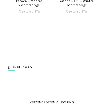
katoen – Moeras
katoen – DK – Winter
400m/100gr
200m/100gr
€
19,50
€
19,50
incl. BTW
incl. BTW
© IK-KE 2020
VERZENDKOSTEN & LEVERING