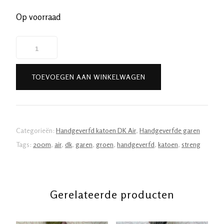
Op voorraad
Handgeverfde
garen
katoen
TOEVOEGEN AAN WINKELWAGEN
-
DK
1ply
-
Categorieën:
Handgeverfd katoen DK Air
,
Handgeverfde garen
Donkergroen
Tags:
200m
,
air
,
dk
,
garen
,
groen
,
handgeverfd
,
katoen
,
streng
aantal
Gerelateerde producten