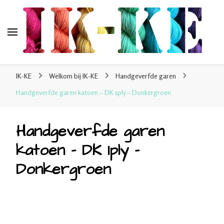
IK-KE
webshop voor handgeverfde garen 100% katoen en
IK-KE
Welkom bij IK-KE
Handgeverfde garen
sokkenwol
Handgeverfde garen katoen – DK 1ply – Donkergroen
Handgeverfde garen
katoen – DK 1ply –
Donkergroen