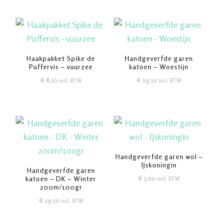
Haakpakket Spike de
Handgeverfde garen
Puffervis – vuurzee
katoen – Woestijn
€
8,50
€
19,50
incl. BTW
incl. BTW
Handgeverfde garen wol –
IJskoningin
Handgeverfde garen
€
5,00
katoen – DK – Winter
incl. BTW
200m/100gr
€
19,50
incl. BTW