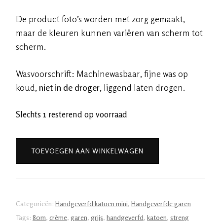
De product foto’s worden met zorg gemaakt,
maar de kleuren kunnen variëren van scherm tot
scherm.
Wasvoorschrift: Machinewasbaar, fijne was op
koud,
niet in de droger
, liggend laten drogen.
Slechts 1 resterend op voorraad
Handgeverfde
TOEVOEGEN AAN WINKELWAGEN
garen
katoen
-
Houtskool
Categorieën:
Handgeverfd katoen mini
,
Handgeverfde garen
80m/20gr
Tags:
80m
,
crème
,
garen
,
grijs
,
handgeverfd
,
katoen
,
streng