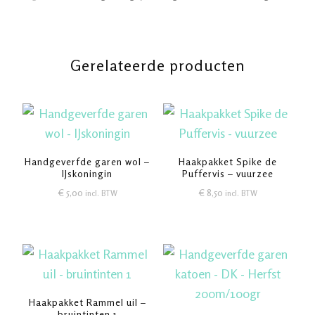
aantal
Gerelateerde producten
Handgeverfde garen wol –
Haakpakket Spike de
IJskoningin
Puffervis – vuurzee
€
5,00
€
8,50
incl. BTW
incl. BTW
Haakpakket Rammel uil –
bruintinten 1