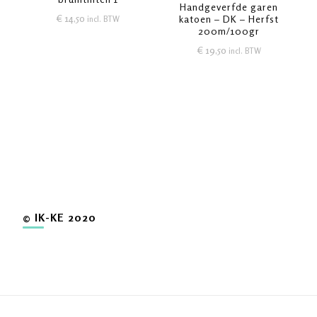
Handgeverfde garen
€
14,50
katoen – DK – Herfst
incl. BTW
200m/100gr
€
19,50
incl. BTW
© IK-KE 2020