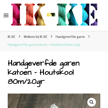
IK-KE
webshop voor handgeverfde garen 100% katoen en
IK-KE
Welkom bij IK-KE
Handgeverfde garen
sokkenwol
Handgeverfde garen katoen – Houtskool 80m/20gr
Handgeverfde garen
katoen – Houtskool
80m/20gr
