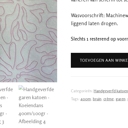
Wasvoorschrift: Machinewa
liggend laten drogen.
Slechts 1 resterend op voor
Handgeverfde
TOEVOEGEN AAN WINK
garen
katoen
-
Koeiendans
Categorieën:
Handgeverfd katoen
400m/100gr
Tags:
400m
,
bruin
,
crème
,
garen
,
aantal