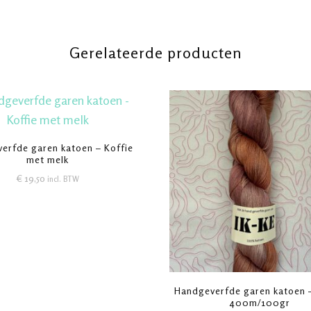
Gerelateerde producten
erfde garen katoen – Koffie
met melk
€
19,50
incl. BTW
Handgeverfde garen katoen –
400m/100gr