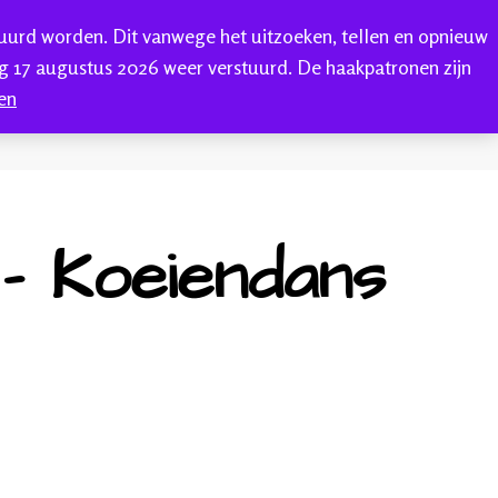
tuurd worden. Dit vanwege het uitzoeken, tellen en opnieuw
0
ONTACT
 17 augustus 2026 weer verstuurd. De haakpatronen zijn
en
– Koeiendans