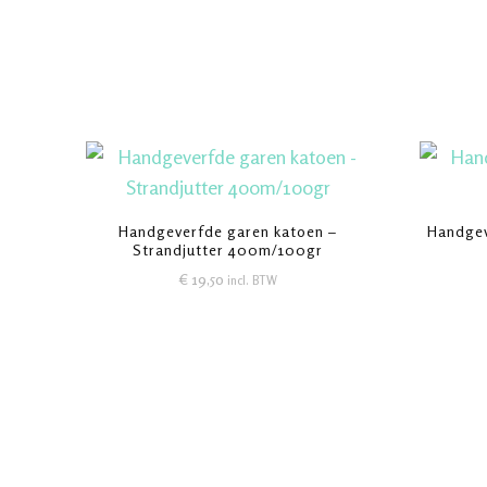
Handgeverfde garen katoen –
Handgev
Strandjutter 400m/100gr
€
19,50
incl. BTW