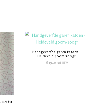
Handgeverfde garen katoen –
Heideveld 400m/100gr
€
19,50
incl. BTW
 Herfst