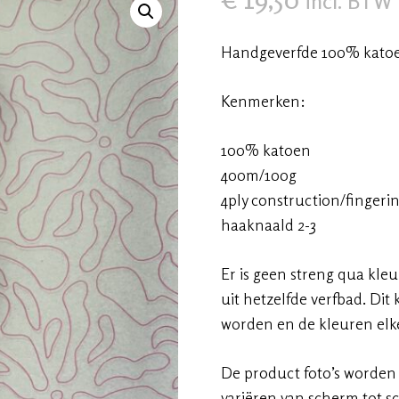
incl. BTW
🔍
Handgeverfde 100% katoen
Kenmerken:
100% katoen
400m/100g
4ply construction/fingeri
haaknaald 2-3
Er is geen streng qua kle
uit hetzelfde verfbad. Di
worden en de kleuren elke
De product foto’s worden
variëren van scherm tot s