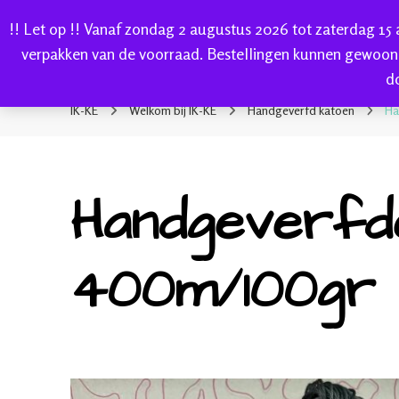
!! Let op !! Vanaf zondag 2 augustus 2026 tot zaterdag 15
HOME
verpakken van de voorraad. Bestellingen kunnen gewoon
d
IK-KE
webshop voor handgeverfde garen 100% katoen en so
IK-KE
Welkom bij IK-KE
Handgeverfd katoen
Ha
Handgeverfde
400m/100gr