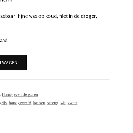
sbaar, fijne was op koud,
niet in de droger
,
raad
ELWAGEN
,
Handgeverfde garen
grijs
,
handgeverfd
,
katoen
,
streng
,
wit
,
zwart