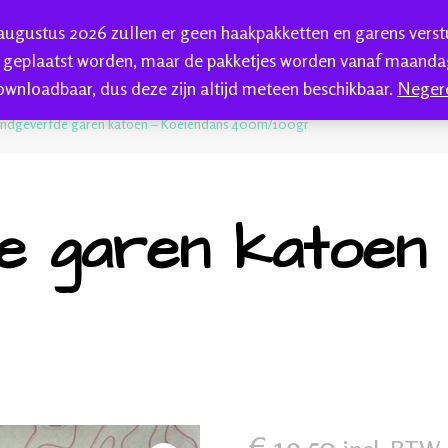
 augustus 2026 zullen er geen haakpakketten en garens vers
HAKEN
HANDGEVERFDE GAREN
BLOG
C
 geplaatst worden, maar de pakketjes worden vanaf maandag
ownloadbaar, dus deze zijn altijd meteen beschikbaar.
Neger
kkenwol
ndgeverfde garen katoen – Koeiendans 400m/100gr
 garen katoen 
€
19,50