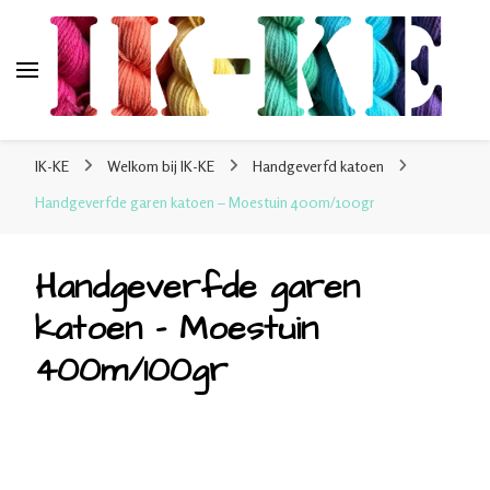
IK-KE
webshop voor handgeverfde garen 100% katoen en
IK-KE
Welkom bij IK-KE
Handgeverfd katoen
sokkenwol
Handgeverfde garen katoen – Moestuin 400m/100gr
Handgeverfde garen
katoen – Moestuin
400m/100gr