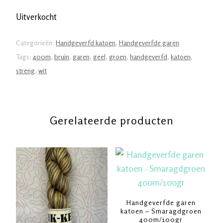
Uitverkocht
Categorieën:
Handgeverfd katoen
,
Handgeverfde garen
Tags:
400m
,
bruin
,
garen
,
geel
,
groen
,
handgeverfd
,
katoen
,
streng
,
wit
Gerelateerde producten
Handgeverfde garen
katoen – Smaragdgroen
400m/100gr