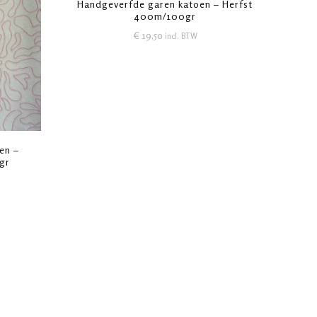
Handgeverfde garen katoen – Herfst
400m/100gr
€
19,50
incl. BTW
en –
gr