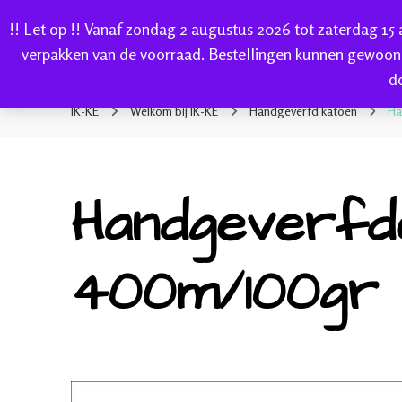
!! Let op !! Vanaf zondag 2 augustus 2026 tot zaterdag 15
HOME
verpakken van de voorraad. Bestellingen kunnen gewoon
d
IK-KE
webshop voor handgeverfde garen 100% katoen en so
IK-KE
Welkom bij IK-KE
Handgeverfd katoen
Ha
Handgeverfde
400m/100gr