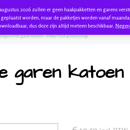
 augustus 2026 zullen er geen haakpakketten en garens vers
HAKEN
HANDGEVERFDE GAREN
BLOG
C
 geplaatst worden, maar de pakketjes worden vanaf maandag
ownloadbaar, dus deze zijn altijd meteen beschikbaar.
Neger
kkenwol
ndgeverfde garen katoen – Polka? Dot 400m/100gr
 garen katoen 
€
19,50