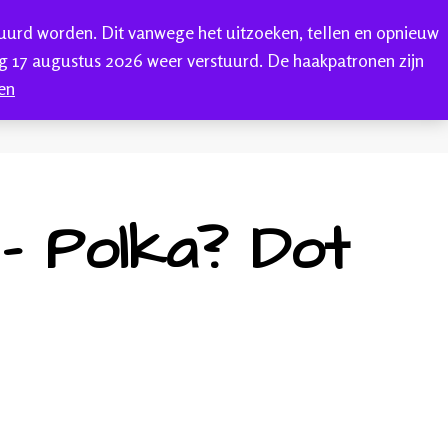
tuurd worden. Dit vanwege het uitzoeken, tellen en opnieuw
0
ONTACT
 17 augustus 2026 weer verstuurd. De haakpatronen zijn
en
– Polka? Dot