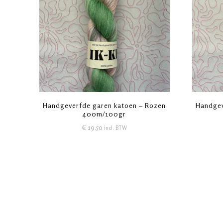
Handgeverfde garen katoen – Rozen
Handgev
400m/100gr
€
19,50
incl. BTW