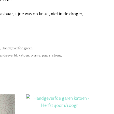
sbaar, fijne was op koud,
niet in de droger
,
,
Handgeverfde garen
andgeverfd
,
katoen
,
oranje
,
paars
,
streng