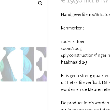
incl. BTW
🔍
Handgeverfde 100% katoen
Kenmerken:
100% katoen
400m/100g
4ply construction/fingeri
haaknaald 2-3
Er is geen streng qua kle
uit hetzelfde verfbad. Di
worden en de kleuren elke
De product foto’s worden
variëren van scherm tot s