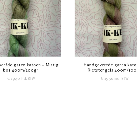
erfde garen katoen – Mistig
Handgeverfde garen kato
bos 400m/100gr
Rietstengels 400m/100
€
19,50
€
19,50
incl. BTW
incl. BTW