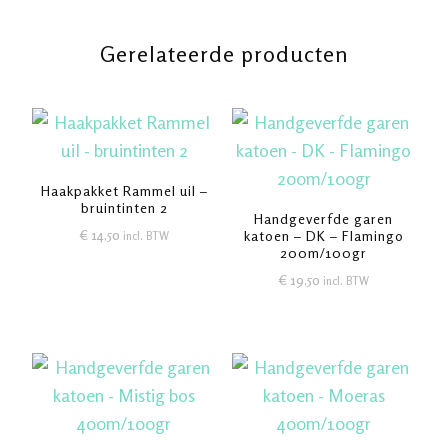
Gerelateerde producten
Haakpakket Rammel uil –
bruintinten 2
Handgeverfde garen
€
14,50
katoen – DK – Flamingo
incl. BTW
200m/100gr
€
19,50
incl. BTW