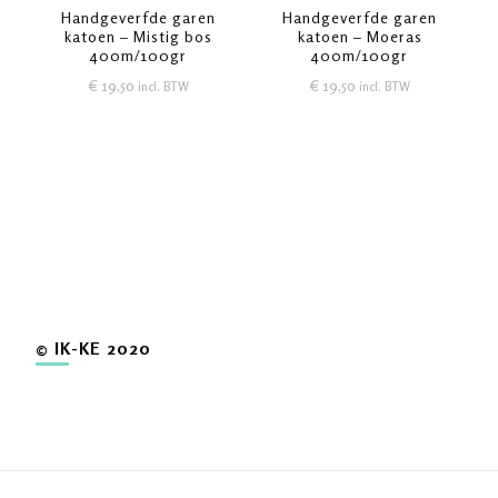
Handgeverfde garen
Handgeverfde garen
katoen – Mistig bos
katoen – Moeras
400m/100gr
400m/100gr
€
19,50
€
19,50
incl. BTW
incl. BTW
© IK-KE 2020