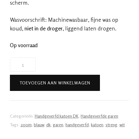
scherm.
Wasvoorschrift: Machinewasbaar, fijne was op
koud,
niet in de droger
, liggend laten drogen.
Op voorraad
Handgeverfde
garen
katoen
TOEVOEGEN AAN WINKELWAGEN
-
DK
-
Winter
Categorieën:
Handgeverfd katoen DK
,
Handgeverfde garen
200m/100gr
Tags:
200m
,
blauw
,
dk
,
garen
,
handgeverfd
,
katoen
,
streng
,
wit
aantal