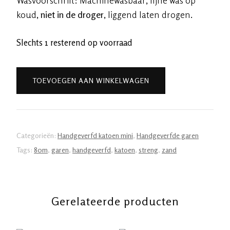
koud,
niet in de droger
, liggend laten drogen.
Slechts 1 resterend op voorraad
Handgeverfde
TOEVOEGEN AAN WINKELWAGEN
garen
katoen
-
Zand
Categorieën:
Handgeverfd katoen mini
,
Handgeverfde garen
80m/20gr
Tags:
80m
,
garen
,
handgeverfd
,
katoen
,
streng
,
zand
aantal
Gerelateerde producten