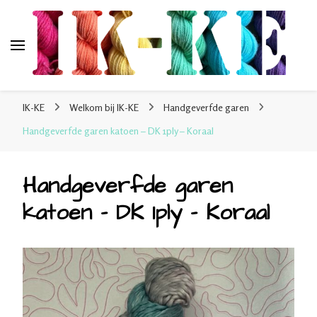
IK-KE
webshop voor handgeverfde garen 100% katoen en
IK-KE
Welkom bij IK-KE
Handgeverfde garen
sokkenwol
Handgeverfde garen katoen – DK 1ply – Koraal
Handgeverfde garen
katoen – DK 1ply – Koraal