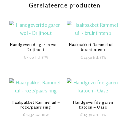
Gerelateerde producten
Handgeverfde garen wol –
Haakpakket Rammel uil –
Drijfhout
bruintinten 1
€
5,00
€
14,50
incl. BTW
incl. BTW
Haakpakket Rammel uil –
Handgeverfde garen
roze/paars ring
katoen – Oase
€
14,50
€
19,50
incl. BTW
incl. BTW