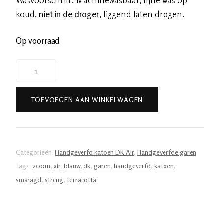
koud,
niet in de droger
, liggend laten drogen.
Op voorraad
Handgeverfde
garen
katoen
TOEVOEGEN AAN WINKELWAGEN
-
DK
1ply
-
Categorieën:
Handgeverfd katoen DK Air
,
Handgeverfde garen
Koraal
Tags:
200m
,
air
,
blauw
,
dk
,
garen
,
handgeverfd
,
katoen
,
aantal
smaragd
,
streng
,
terracotta