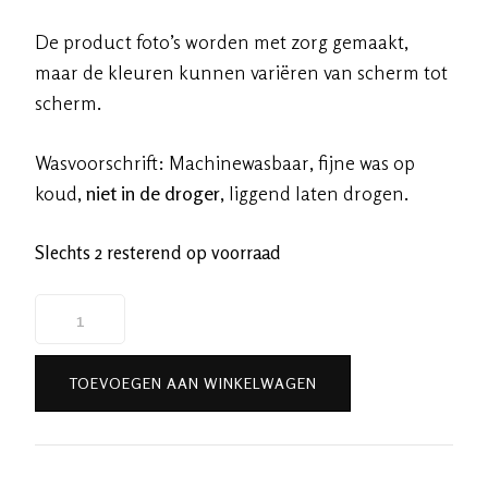
De product foto’s worden met zorg gemaakt,
maar de kleuren kunnen variëren van scherm tot
scherm.
Wasvoorschrift: Machinewasbaar, fijne was op
koud,
niet in de droger
, liggend laten drogen.
Slechts 2 resterend op voorraad
Handgeverfde
garen
katoen
TOEVOEGEN AAN WINKELWAGEN
-
Melkweg
80m/20gr