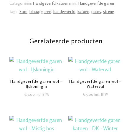
aantal
Categorieën:
Handgeverfd katoen mini
,
Handgeverfde garen
Tags:
80m
,
blauw
,
garen
,
handgeverfd
,
katoen
,
paars
,
streng
Gerelateerde producten
Handgeverfde garen wol –
Handgeverfde garen wol –
IJskoningin
Waterval
€
5,00
€
5,00
incl. BTW
incl. BTW