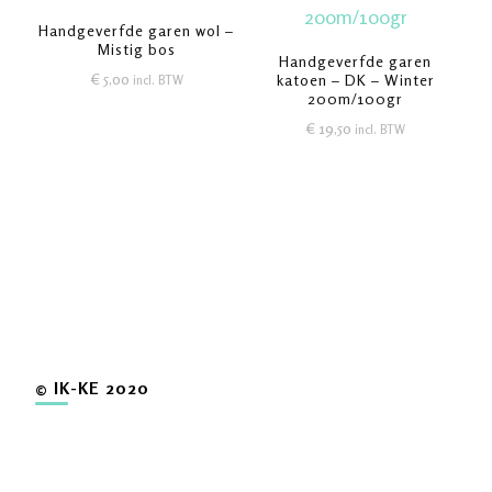
Handgeverfde garen wol –
Mistig bos
Handgeverfde garen
€
5,00
katoen – DK – Winter
incl. BTW
200m/100gr
€
19,50
incl. BTW
© IK-KE 2020