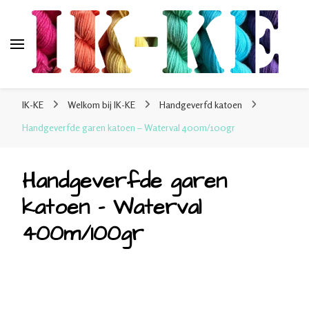
IK-KE
webshop voor handgeverfde garen 100% katoen en
IK-KE
Welkom bij IK-KE
Handgeverfd katoen
sokkenwol
Handgeverfde garen katoen – Waterval 400m/100gr
Handgeverfde garen
katoen – Waterval
400m/100gr