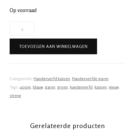
Op voorraad
Handgeverfde
garen
katoen
TOEVOEGEN AAN WINKELWAGEN
-
Waterval
400m/100gr
aantal
Categorieën:
Handgeverfd katoen
,
Handgeverfde garen
Tags:
400m
,
blauw
,
garen
,
groen
,
handgeverfd
,
katoen
,
nieuw
,
streng
Gerelateerde producten