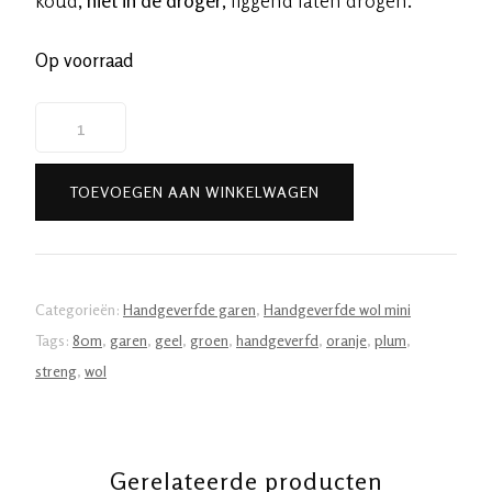
Op voorraad
Handgeverfde
garen
wol
TOEVOEGEN AAN WINKELWAGEN
-
Tulpen
80m/20gr
aantal
Categorieën:
Handgeverfde garen
,
Handgeverfde wol mini
Tags:
80m
,
garen
,
geel
,
groen
,
handgeverfd
,
oranje
,
plum
,
streng
,
wol
Gerelateerde producten