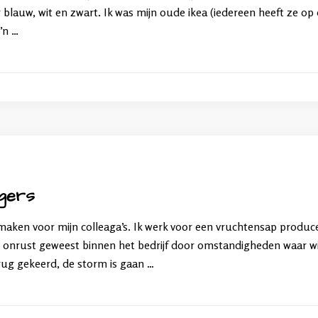
blauw, wit en zwart. Ik was mijn oude ikea (iedereen heeft ze op
’n …
ngers
maken voor mijn colleaga’s. Ik werk voor een vruchtensap produce
n onrust geweest binnen het bedrijf door omstandigheden waar wi
rug gekeerd, de storm is gaan …