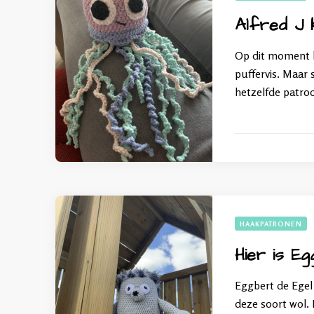
Alfred J 
Op dit moment be
puffervis. Maar 
hetzelfde patro
HAAKPATRONEN
Hier is E
Eggbert de Egel
deze soort wol. 