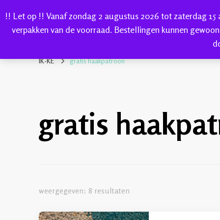
!! Let op !! Vanaf zondag 2 augustus 2026 tot zaterdag 15
HOME
verpakken van de voorraad. Bestellingen kunnen gewoon
d
IK-KE
webshop voor handgeverfde garen 100% katoen en so
IK-KE
gratis haakpatroon
gratis haakpa
weergegeven: 8 resultaten