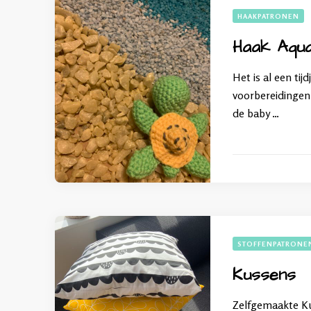
HAAKPATRONEN
Haak Aqu
Het is al een ti
voorbereidingen 
de baby …
STOFFENPATRONE
Kussens
Zelfgemaakte Kus