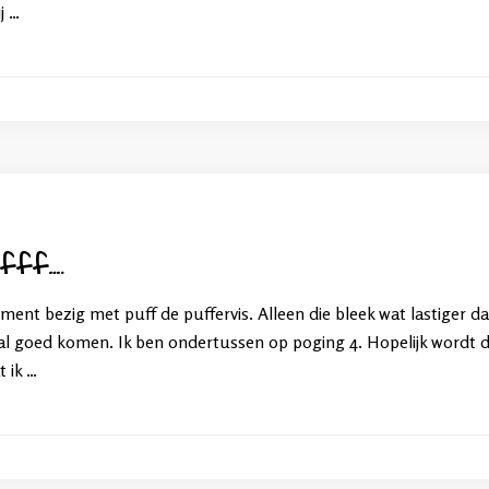
ij …
fff….
ment bezig met puff de puffervis. Alleen die bleek wat lastiger 
l goed komen. Ik ben ondertussen op poging 4. Hopelijk wordt de
t ik …