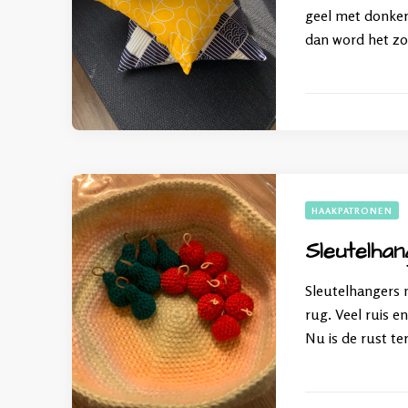
geel met donker 
dan word het zo
HAAKPATRONEN
Sleutelha
Sleutelhangers 
rug. Veel ruis e
Nu is de rust te