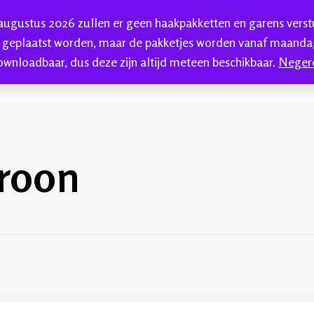
 augustus 2026 zullen er geen haakpakketten en garens vers
HAKEN
HANDGEVERFDE GAREN
BLOG
C
 geplaatst worden, maar de pakketjes worden vanaf maandag
ownloadbaar, dus deze zijn altijd meteen beschikbaar.
Neger
kkenwol
troon