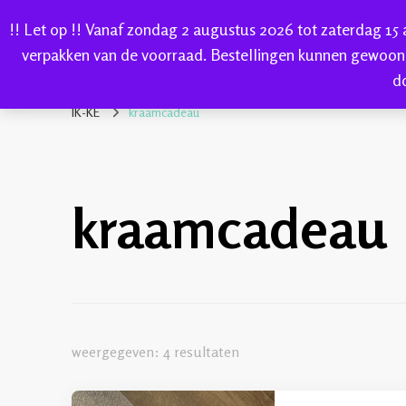
!! Let op !! Vanaf zondag 2 augustus 2026 tot zaterdag 15
HOME
verpakken van de voorraad. Bestellingen kunnen gewoon
d
IK-KE
webshop voor handgeverfde garen 100% katoen en so
IK-KE
kraamcadeau
kraamcadeau
weergegeven: 4 resultaten