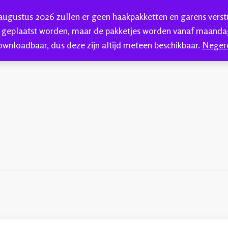
 augustus 2026 zullen er geen haakpakketten en garens vers
HAKEN
HANDGEVERFDE GAREN
BLOG
C
 geplaatst worden, maar de pakketjes worden vanaf maandag
ownloadbaar, dus deze zijn altijd meteen beschikbaar.
Neger
kkenwol