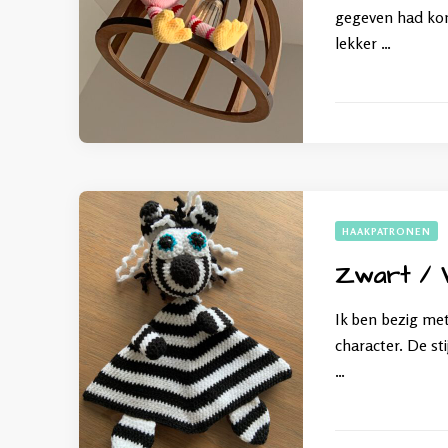
gegeven had kon 
lekker …
HAAKPATRONEN
Zwart / 
Ik ben bezig met
character. De st
…