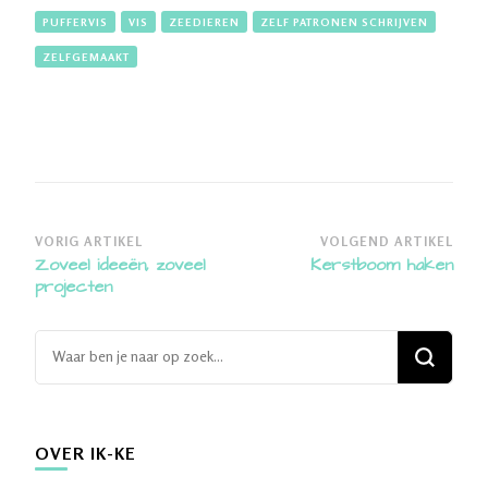
PUFFERVIS
VIS
ZEEDIEREN
ZELF PATRONEN SCHRIJVEN
ZELFGEMAAKT
Bericht
VORIG ARTIKEL
VOLGEND ARTIKEL
Zoveel ideeën, zoveel
Kerstboom haken
navigatie
projecten
Op
zoek
naar
iets?
OVER IK-KE