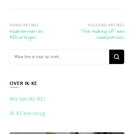
Bericht
VORIG ARTIKEL
VOLGEND ARTIKEL
Haaktermen en
“The making of” een
navigatie
Afkortingen
haakpatroon.
Op
zoek
naar
iets?
OVER IK-KE
Wie ben IK(-KE)
IK-KE ben terug