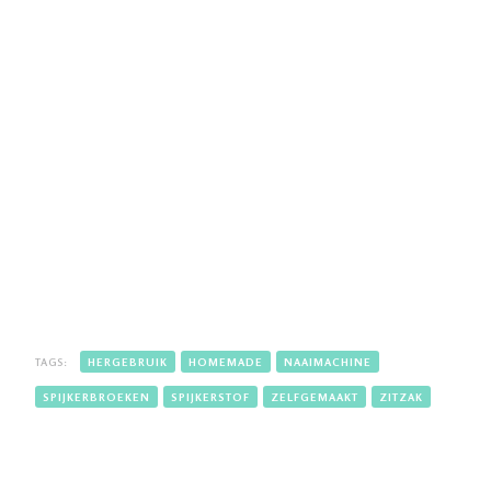
TAGS:
HERGEBRUIK
HOMEMADE
NAAIMACHINE
SPIJKERBROEKEN
SPIJKERSTOF
ZELFGEMAAKT
ZITZAK