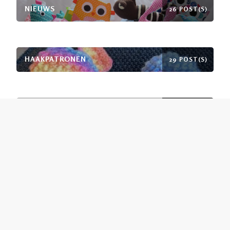
NIEUWS
26 POST(S)
HAAKPATRONEN
29 POST(S)
STOFFENPATRONEN
11 POST(S)
LAATSTE BLOGPOSTS
Zomertrui Aimee – gratis breipatroon
IK-KE beurs agenda 2026
Waarom je bij IK-KE geen sale zult vinden