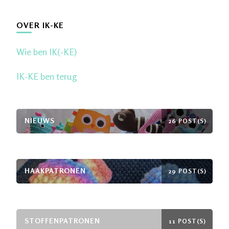
naar
iets?
OVER IK-KE
Wie ben IK(-KE)
IK-KE ben terug
NIEUWS
26 POST(S)
HAAKPATRONEN
29 POST(S)
STOFFENPATRONEN
11 POST(S)