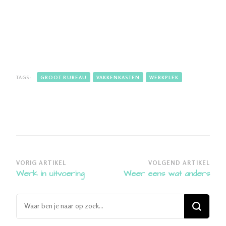
TAGS:
GROOT BUREAU
VAKKENKASTEN
WERKPLEK
Bericht
VORIG ARTIKEL
VOLGEND ARTIKEL
Werk in uitvoering
Weer eens wat anders
navigatie
Op
zoek