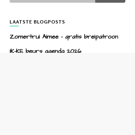
LAATSTE BLOGPOSTS
Zomertrui Aimee – gratis breipatroon
IK-KE beurs agenda 2026
Waarom je bij IK-KE geen sale zult vinden
– een blog voor eerlijke prijzen en
duurzame producten
Viggo de Vleermuis
Fotoshoot
CONTACT LEGGEN